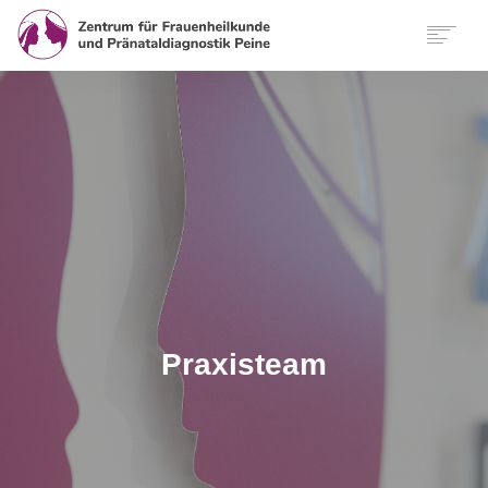
START
WIR
LEISTUNGEN
SERVICE
FUNKTIONELLE MEDIZIN
KONTAKT
ANFAHRT
INTERNATIONAL
FINDEN
Praxisteam