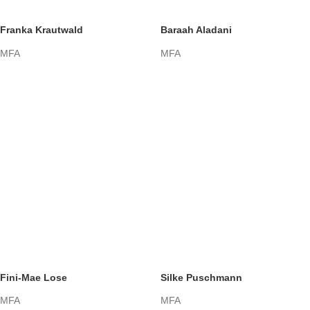
Franka Krautwald
Baraah Aladani
MFA
MFA
Fini-Mae Lose
Silke Puschmann
MFA
MFA