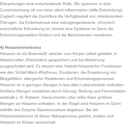
Erkrankungen eine entscheidende Rolle. Wir sprechen in dem
Zusammenhang oft von einer silent inflammation (stille Entzündung).
Zugleich reguliert die Darmflora die Verfügbarkeit von zirkulierendem
Östrogen. Da Endometriose eine östrogengesteuerte, chronisch
entzündliche Erkrankung ist, könnte eine Dysbiose im Darm die
Entzündungsreaktion fördern und die Beschwerden verstärken.
4) Histaminintoleranz
Histamin ist ein Botenstoff, welcher vom Körper selbst gebildet, in
Abwehrzellen (Mastzellen) gespeichert und bei Aktivierung
ausgeschüttet wird. Es steuert eine Vielzahl körperlicher Funktionen
wie den Schlaf-Wach-Rhythmus, Emotionen, die Erweiterung von
Blutgefäßen, allergische Reaktionen und Entzündungsprozesse.
Histamin ist in geringen Mengen in fast allen Lebensmitteln enthalten.
Größere Mengen entstehen durch Gärung, Reifung und Fermentation,
weshalb z. B. Rotwein, Geräuchertes oder reifer Käse größere
Mengen an Histamin enthalten. In der Regel wird Histamin im Darm
mithilfe des Enzyms Diaminooxidase abgebaut. Bei der
Histaminintoleranz ist dieser Abbauprozess gestört, sodass sich
Histamin im Körper ansammelt.