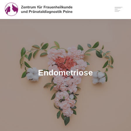
START
WIR
LEISTUNGEN
SERVICE
FUNKTIONELLE MEDIZIN
KONTAKT
Endometriose
ANFAHRT
INTERNATIONAL
FINDEN