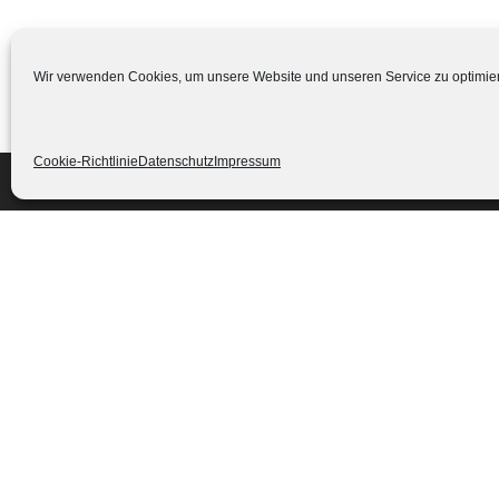
Wir verwenden Cookies, um unsere Website und unseren Service zu optimie
Cookie-Richtlinie
Datenschutz
Impressum
QUICK LINKS
NEUEST
Schlie
LEISTUNGEN
29. Jun
WAHLLEISTUNGEN