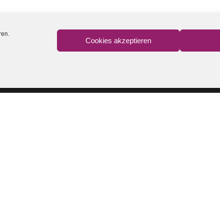
ren.
Cookies akzeptieren
E BEITRÄGE
INHALTE FINDEN
ßung am 18. September 2026
i 2026