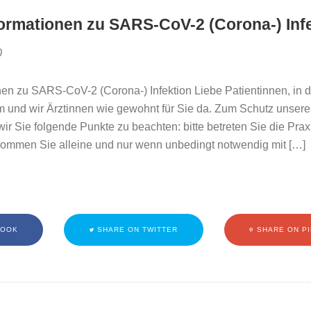
formationen zu SARS-CoV-2 (Corona-) Inf
0
onen zu SARS-CoV-2 (Corona-) Infektion Liebe Patientinnen, in d
m und wir Ärztinnen wie gewohnt für Sie da. Zum Schutz unser
 wir Sie folgende Punkte zu beachten: bitte betreten Sie die Prax
kommen Sie alleine und nur wenn unbedingt notwendig mit […]
BOOK
SHARE ON TWITTER
SHARE ON P