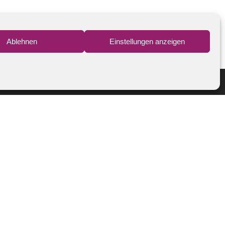
Ablehnen
Einstellungen anzeigen
KONTAKT
Telefon: 05171 3635
Telefax: 05171 71469