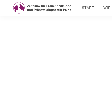
START
WIR