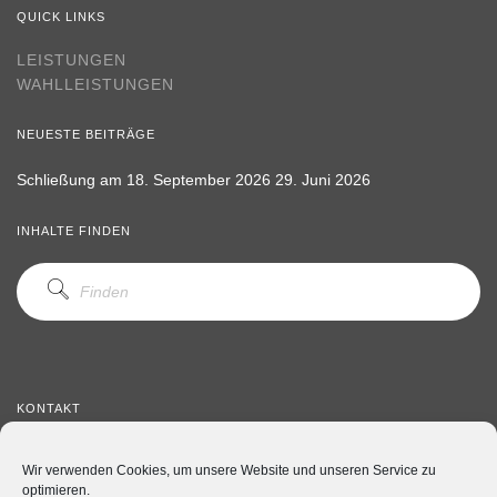
QUICK LINKS
LEISTUNGEN
WAHLLEISTUNGEN
NEUESTE BEITRÄGE
Schließung am 18. September 2026
29. Juni 2026
INHALTE FINDEN
KONTAKT
Telefon: 05171 3635
Wir verwenden Cookies, um unsere Website und unseren Service zu
Telefax: 05171 71469
optimieren.