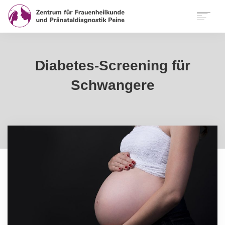
START
WIR
Diabetes-Screening für
LEISTUNGEN
Schwangere
SERVICE
FUNKTIONELLE MEDIZIN
KONTAKT
ANFAHRT
INTERNATIONAL
FINDEN